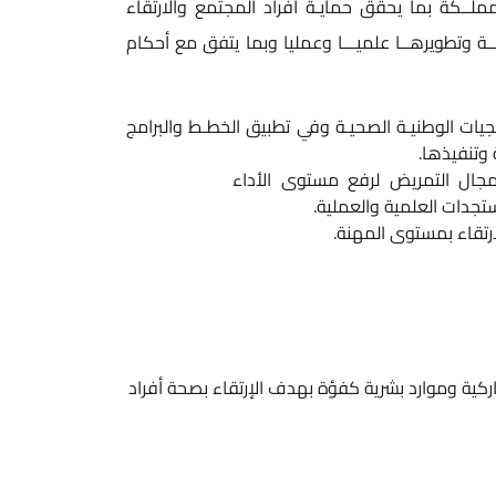
ملــكة بما يحقق حمايـة أفراد المجتمع والارتقاء
ة وتطويرهــا علميـــا وعمليا وبما يتفق مع أحكام
يات الوطنيـة الصحيـة وفي تطبيق الخطـط والبرامج
وتنفيذها.
 مجال التمريض لرفع مستوى الأداء
تجدات العلمية والعملية.
ارتقاء بمستوى المهنة.
ركية وموارد بشرية كفؤة بهدف الإرتقاء بصحة أفراد