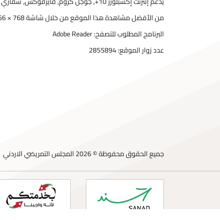
يدعم إنترنت إكسبلورر 10+, جوجل كروم, فايرفوكس, سفاري
من الأفضل مشاهدة هذا الموقع من خلال شاشة 768 × 1366
البرنامج المطلوب للتصفح: Adobe Reader
عدد زوار الموقع:
2855894
جميع الحقوق محفوظة © 2026 المجلس التمريضي الاردني